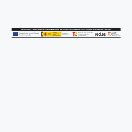
AVALEM EXPERIÈNCIA 2023
Programa de foment de la contractació indefinida de determinats col.lectius vulnerables en
l’àmbit territorial de la Comunitat Valenciana
S’ha rebut de LABORA Servei Valencià d’Ocupació i Formació una subvenció del programa
indicat per la contractació indefinida i a jornada completa de persona/es desocupada/es
pertanyent/s a col.lectius vulnerables, actuació susceptible de ser cofinançada per la Unió
Europea a través del Programa Comunitat Valenciana Fons Social Europeu Plus (FSE+) 2021-
2027 o qualsevol altre fons de la Unió Europea.
ANYWHERE BG CONSULTING, S.L., ha sido beneficiaria del programa “Ayudas para el
impulso de la competitividad turística para el año 2025. Programa 1”.
Amb la col·laboració de / Con la colaboración de